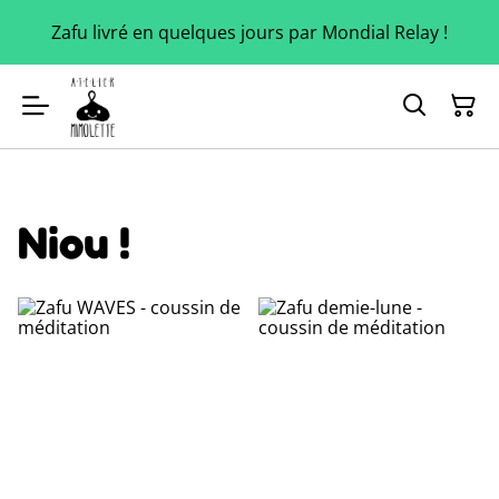
Zafu livré en quelques jours par Mondial Relay !
Niou !