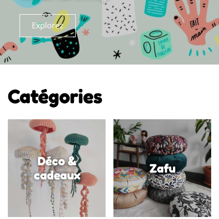
Explorez
Catégories
Déco &
Zafu
cadeaux