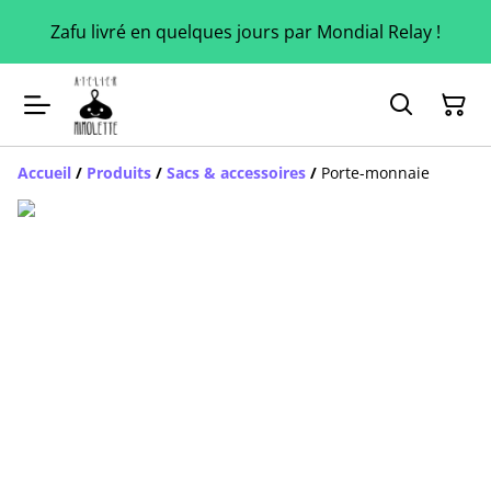
Zafu livré en quelques jours par Mondial Relay !
Accueil
/
Produits
/
Sacs & accessoires
/
Porte-monnaie