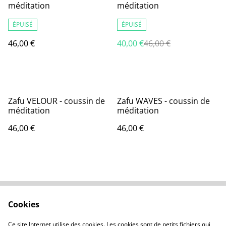
méditation
méditation
ÉPUISÉ
ÉPUISÉ
46,00 €
40,00 €
46,00 €
Zafu VELOUR - coussin de
Zafu WAVES - coussin de
méditation
méditation
46,00 €
46,00 €
Cookies
Contact
Legal Terms
Privacy Policy
Cookie Policy
Ce site Internet utilise des cookies. Les cookies sont de petits fichiers qui