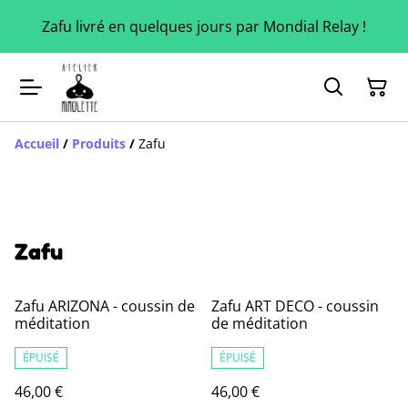
Zafu livré en quelques jours par Mondial Relay !
Accueil
/
Produits
/
Zafu
Zafu
Zafu ARIZONA - coussin de
Zafu ART DECO - coussin
méditation
de méditation
ÉPUISÉ
ÉPUISÉ
46,00 €
46,00 €